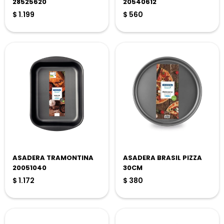
28525620
20540612
$
1.199
$
560
ASADERA TRAMONTINA
ASADERA BRASIL PIZZA
20051040
30CM
$
1.172
$
380