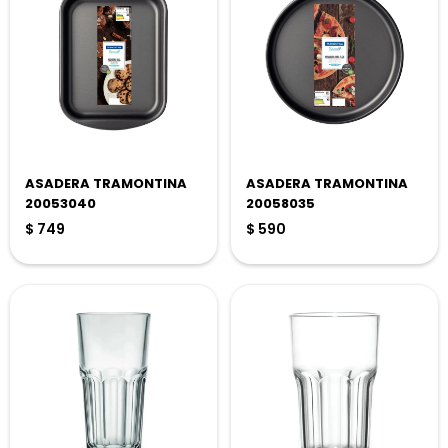
ASADERA TRAMONTINA
ASADERA TRAMONTINA
20053040
20058035
$
749
$
590