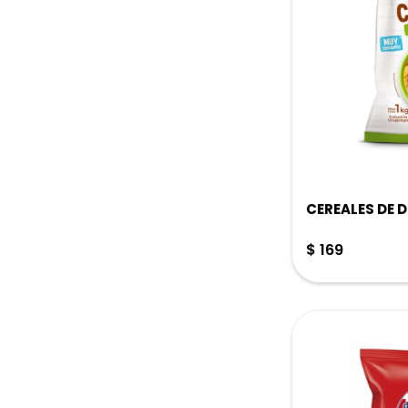
CEREALES DE D
$
169