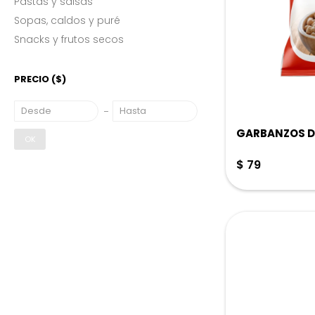
Pastas y salsas
Sopas, caldos y puré
Snacks y frutos secos
PRECIO
($)
GARBANZOS DE
OK
$
79