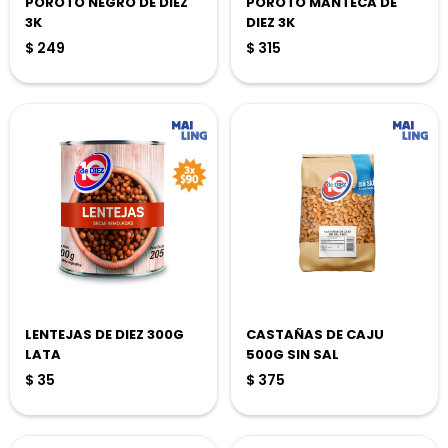
POROTO NEGRO DE DIEZ
POROTO MANTECA DE
3K
DIEZ 3K
$
249
$
315
LENTEJAS DE DIEZ 300G
CASTAÑAS DE CAJU
LATA
500G SIN SAL
$
35
$
375