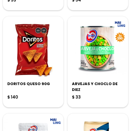
$
33
$
34
DORITOS QUESO 90G
ARVEJAS Y CHOCLO DE
DIEZ
$
140
$
33