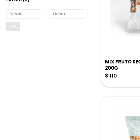
OK
MIX FRUTO SE
200G
$
110