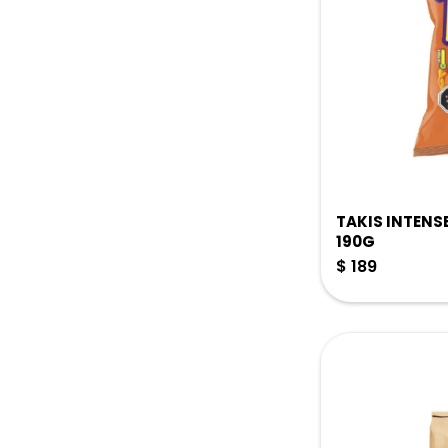
TAKIS INTENS
190G
$
189