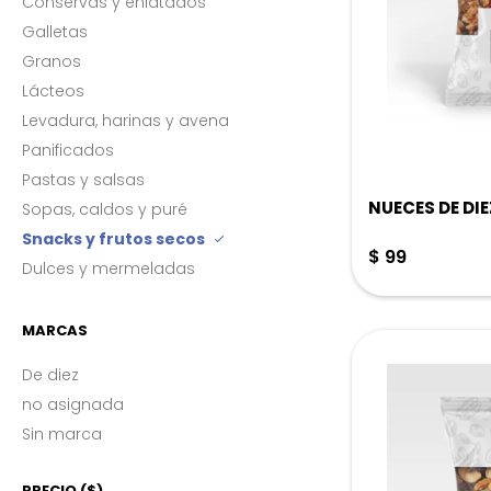
Conservas y enlatados
Galletas
Granos
Lácteos
Levadura, harinas y avena
Panificados
Pastas y salsas
NUECES DE DIE
Sopas, caldos y puré
Snacks y frutos secos
$
99
Dulces y mermeladas
MARCAS
De diez
no asignada
Sin marca
PRECIO
($)