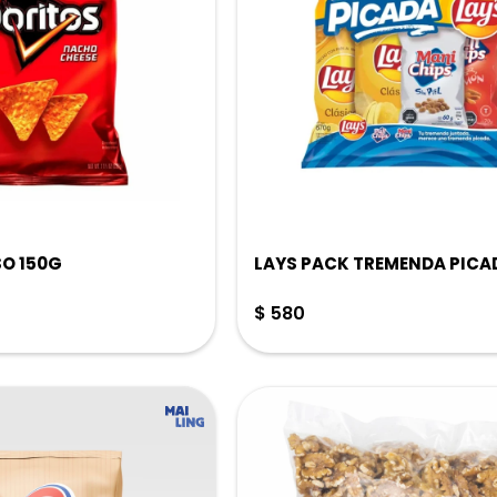
O 150G
LAYS PACK TREMENDA PICA
$
580