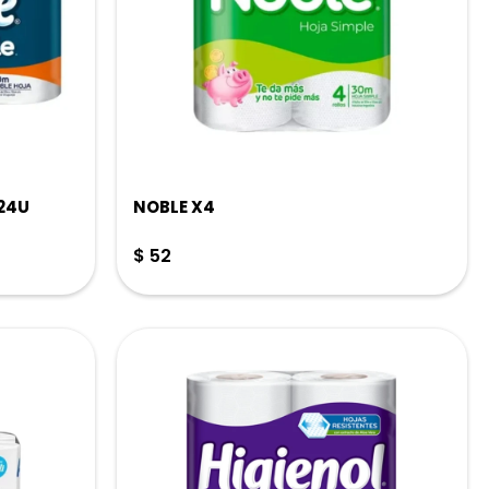
24U
NOBLE X4
$
52