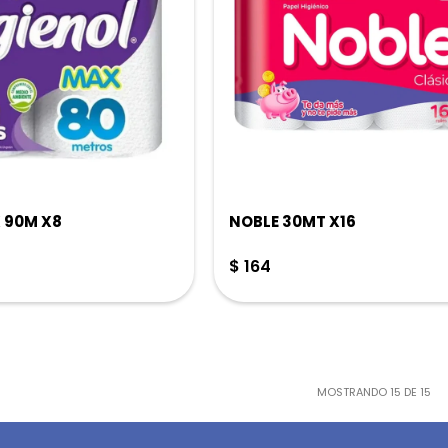
 90M X8
NOBLE 30MT X16
$
164
MOSTRANDO
15
DE
15