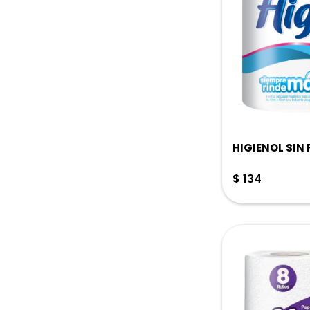
HIGIENOL SIN 
$
134