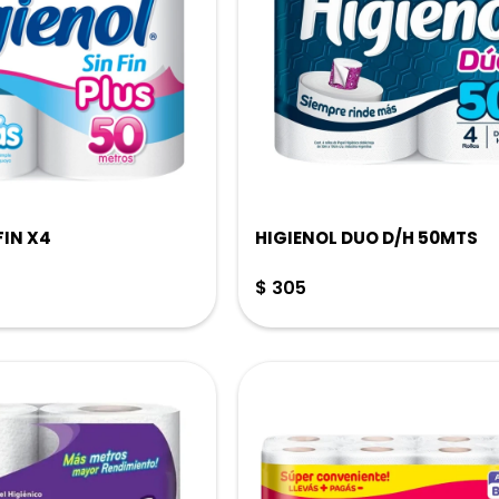
FIN X4
HIGIENOL DUO D/H 50MTS
$
305