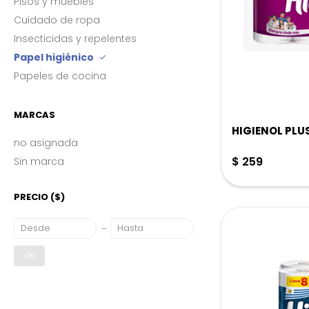
Pisos y muebles
Cuidado de ropa
Insecticidas y repelentes
Papel higiénico
Papeles de cocina
MARCAS
HIGIENOL PLU
no asignada
$
259
Sin marca
PRECIO
($)
OK