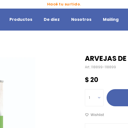
Hacé tu surtido.
Productos
De diez
Nosotros
Mailing
ARVEJAS DE 
118899-118899
$
20
1