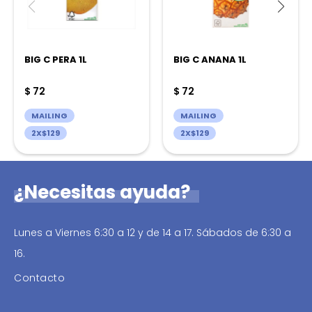
BIG C PERA 1L
BIG C ANANA 1L
$
72
$
72
MAILING
MAILING
2X$129
2X$129
¿Necesitas ayuda?
Lunes a Viernes 6:30 a 12 y de 14 a 17. Sábados de 6:30 a
16.
Contacto