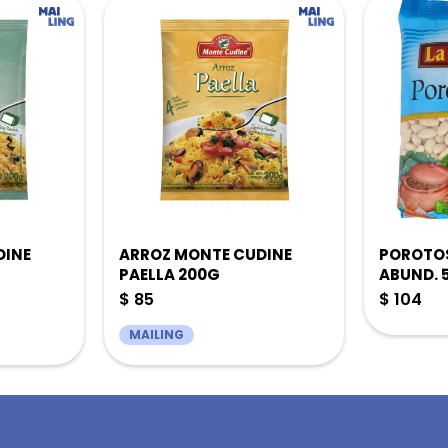
DINE
ARROZ MONTE CUDINE
POROTOS
PAELLA 200G
ABUND. 
$
85
$
104
MAILING