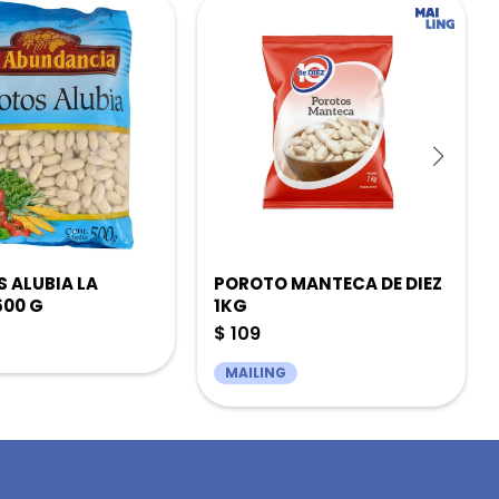
 ALUBIA LA
POROTO MANTECA DE DIEZ
500 G
1KG
$
109
MAILING