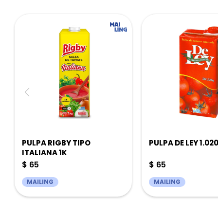
PULPA RIGBY TIPO
PULPA DE LEY 1.02
ITALIANA 1K
$
65
$
65
MAILING
MAILING