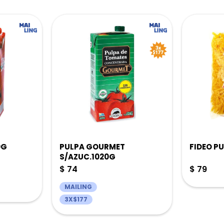
0G
PULPA GOURMET
FIDEO PU
S/AZUC.1020G
$
74
$
79
MAILING
3X$177