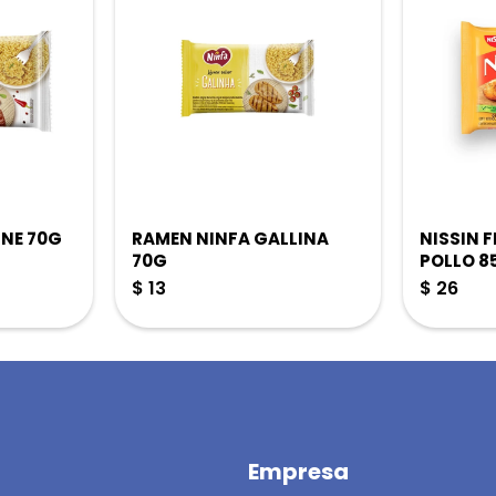
NE 70G
RAMEN NINFA GALLINA
NISSIN 
70G
POLLO 8
$
13
$
26
Empresa