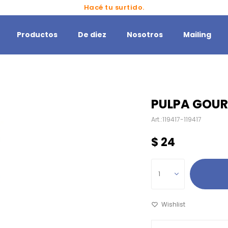
Hacé tu surtido.
Productos
De diez
Nosotros
Mailing
PULPA GOUR
119417-119417
$
24
1