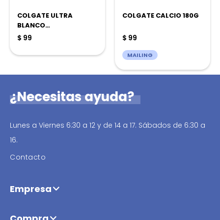
COLGATE ULTRA
COLGATE CALCIO 180G
BLANCO
MICROCRISTALES 90G
$
99
$
99
MAILING
¿Necesitas ayuda?
Lunes a Viernes 6:30 a 12 y de 14 a 17. Sábados de 6:30 a
16.
Contacto
Empresa
Compra