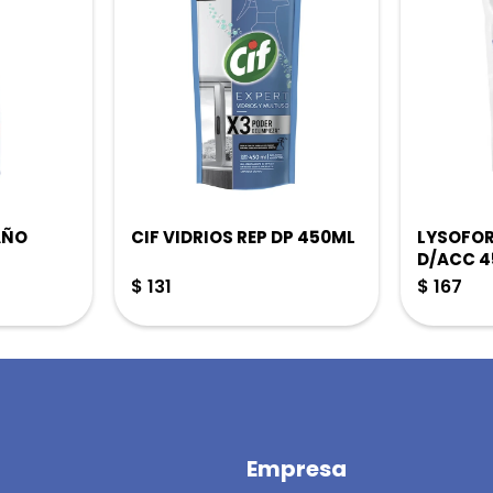
AÑO
CIF VIDRIOS REP DP 450ML
LYSOFO
D/ACC 
$
131
$
167
Empresa