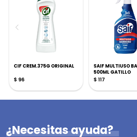
CIF CREM.375G ORIGINAL
SAIF MULTIUSO B
500ML GATILLO
$
96
$
117
¿Necesitas ayuda?