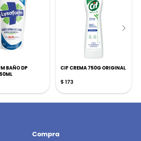
RM BAÑO DP
CIF CREMA 750G ORIGINAL
450ML
$
173
Compra