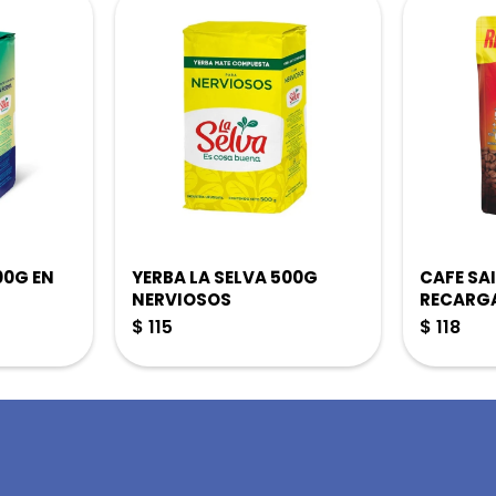
00G EN
YERBA LA SELVA 500G
CAFE SA
NERVIOSOS
RECARG
$
115
$
118