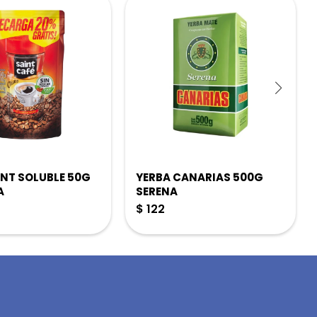
INT SOLUBLE 50G
YERBA CANARIAS 500G
A
SERENA
$
122