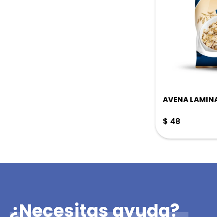
AVENA LAMINA
$
48
¿Necesitas ayuda?