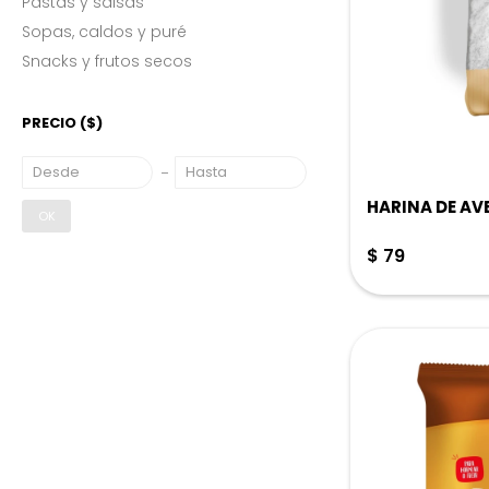
Pastas y salsas
Sopas, caldos y puré
Snacks y frutos secos
PRECIO
($)
HARINA DE AV
OK
$
79