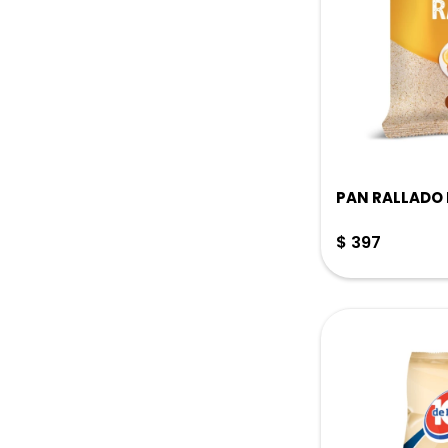
PAN RALLADO 
$
397